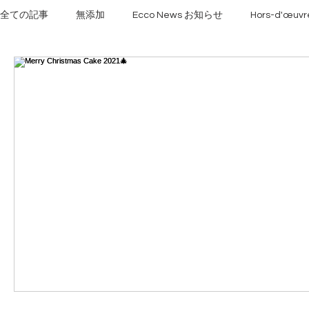
全ての記事
無添加
Ecco News お知らせ
Hors-d'œu
Organic オーガニック
Cake 自家製ケーキ
Happy Bi
コース料理
Veggi Sweets ベジ･スウィーツ
Christ
à la carte アラカルト
Christmas Cake クリスマスケーキ
年末限定
Il Bento お弁当
今すぐ始める
コミュ