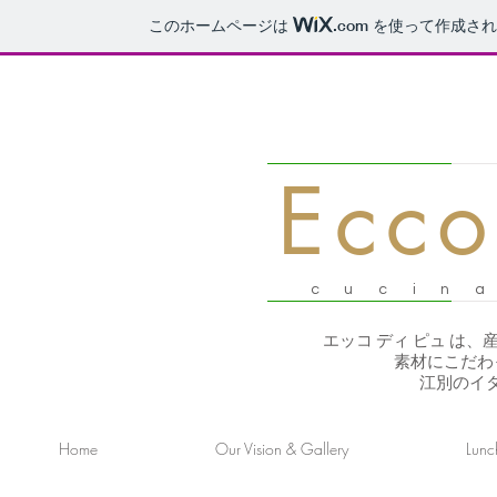
このホームページは
.com
を使って作成され
​Ecc
c u c i n 
エッコ ディ ピュ は
素材にこだわ
江別のイ
Home
Our Vision & Gallery
Lunc